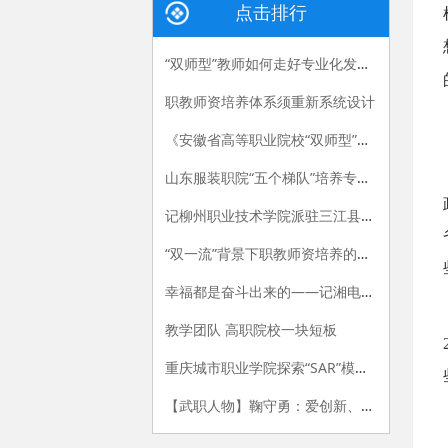
点击排行
“双师型”教师如何走好专业化发展路
职教师资培养体系须重新系统设计
《安徽省高等职业院校“双师型”教师认定办法（试行）》和《安徽省高等职业院校“双师型”教师认定标准（试行）》
山东服装职院“五个梯队”培养专任教师
记柳州职业技术学院派驻三江县独峒镇岜团村“第一书记”陈月明
“双一流”背景下职教师资培养的困境
幸福都是奋斗出来的——记湘电集团劳动模范、湖南电气职院教师程一凡
教学团队 高职院校一块短板
重庆城市职业学院探索“SAR”模式加强思政教师队伍建设
【武职人物】鞠守勇：爱创新、勤科研、懂学生的“博士哥”