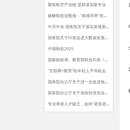
聚焦航空产业链 提前谋划新专业
破解制造业瓶颈：“精准培养”技工人才
中共中央 国务院关于落实发展新理念加快农业现代化 实现全面小康目标的若干意见
国务院关于印发促进大数据发展行动纲要的通知
中国制造2025
国家邮政局、教育部联合印发《关于加快发展邮政行业职业教育的指导意见》
“互联网+教育”给年轻人平等机会
国务院办公厅关于进一步促进旅游投资和消费的若干意见
国务院办公厅关于加快转变农业发展方式的意见
专业养老人才缺乏，如何“老吾老”？