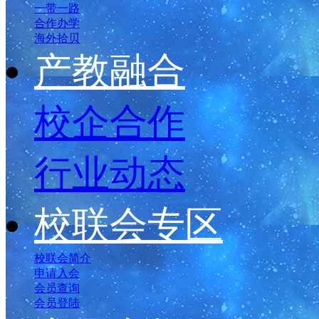
一带一路
合作办学
海外拾贝
产教融合
校企合作
行业动态
校联会专区
校联会简介
申请入会
会员查询
会员登陆