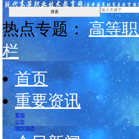
搜索
热点专题：
高等职
栏
首页
重要资讯
要闻
公告
地方动态