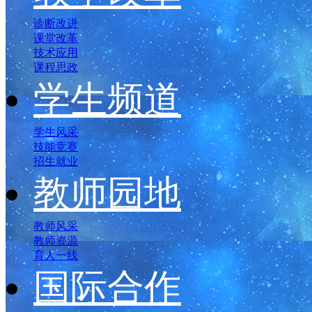
诊断改进
课堂改革
技术应用
课程思政
学生频道
学生风采
技能竞赛
招生就业
教师园地
教师风采
教师资源
育人一线
国际合作