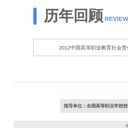
归是有一些暗流
历年回顾
关键是我们怎么
REVIEW
来推动中国的高
国梦的实现。所
2012中国高等职业教育社会
李主席说的社会
的高职院校有误
500余所院校
指导单位：全国高等职业学校校
告，这方面的材
联