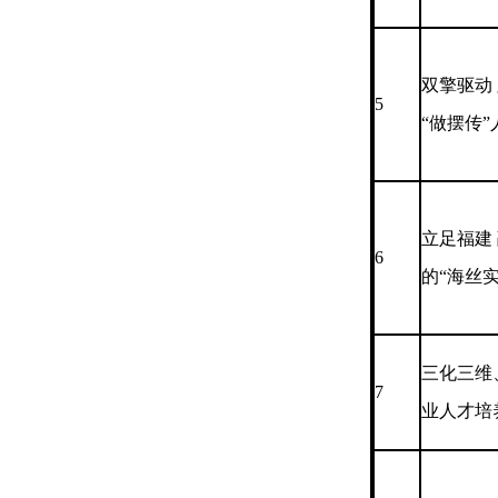
双擎驱动
5
“做摆传
立足福建
6
的“海丝
三化三维
7
业人才培