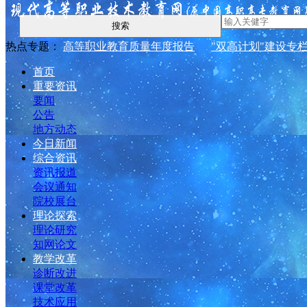
搜索
热点专题：
高等职业教育质量年度报告
"双高计划"建设专
首页
重要资讯
要闻
公告
地方动态
今日新闻
综合资讯
资讯报道
会议通知
院校展台
理论探索
理论研究
知网论文
教学改革
诊断改进
课堂改革
技术应用