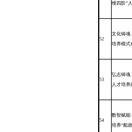
维四阶”
文化铸魂
52
培养模式
弘志铸魂
53
人才培养
数智赋能
54
培养“船