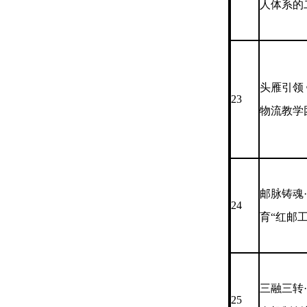
人体系的
头雁引领
23
物流教学
邮脉铸魂
24
育“红邮
三融三转
25