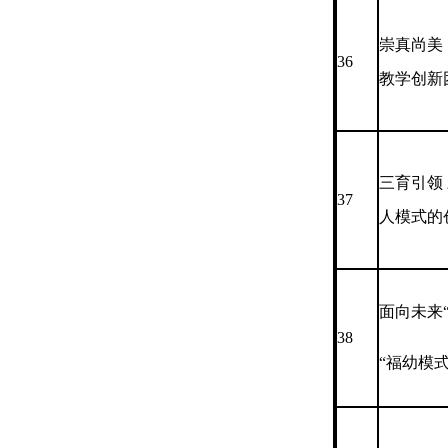
崇真尚美
36
教学创新
三育引领
37
人模式的
面向未
38
“福幼模