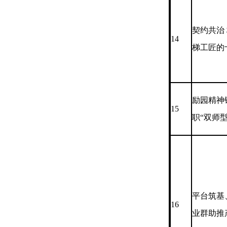
契约共治
14
梯工匠的
励园精神
15
职“双师
平台筑基
16
业群助推