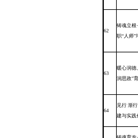
铸魂立根
62
职“人师
暖心润德
63
润思政”
见行 渐
64
建与实践
铸魂育农