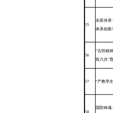
名医传承
55
体系创新
“古田精
56
双六共”
57
“产教孪
国防铸魂
58