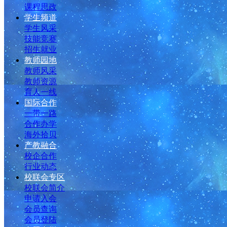
课程思政
学生频道
学生风采
技能竞赛
招生就业
教师园地
教师风采
教师资源
育人一线
国际合作
一带一路
合作办学
海外拾贝
产教融合
校企合作
行业动态
校联会专区
校联会简介
申请入会
会员查询
会员登陆