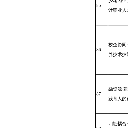
乡建为径
85
计职业人
校企协同·
86
养技术技
融资源·
87
践育人的
四链耦合