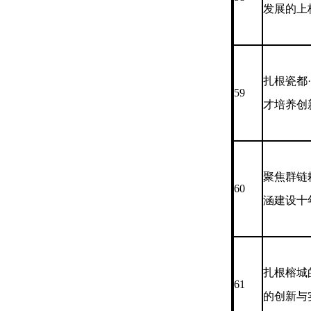
发展的上
扎根瓷都
59
才培养创
聚焦群链
60
涵建设十
扎根榕城
61
的创新与