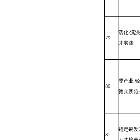
活化·沉
79
才实践
硬产业·
80
德实践范
锚定银发
81
人才培养