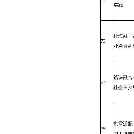
实践
校海融・
73
业发展的
馆课融合
74
社会主义
供需适配
75
门人培养