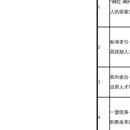
“网红·
1
人的探索
标准牵引
2
高技能人
双向嵌合
3
业群人才
一盟统筹
4
职教改革