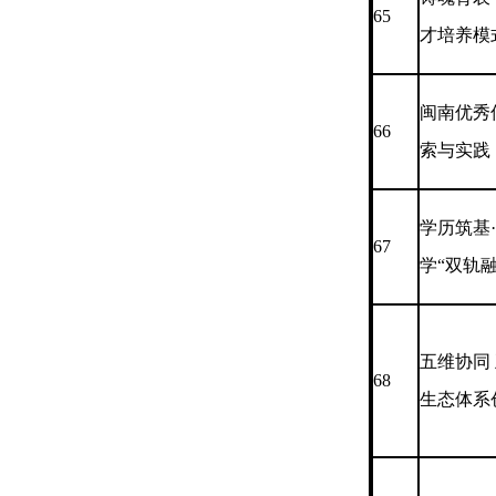
65
才培养模
闽南优秀
66
索与实践
学历筑基
67
学“双轨
五维协同
68
生态体系