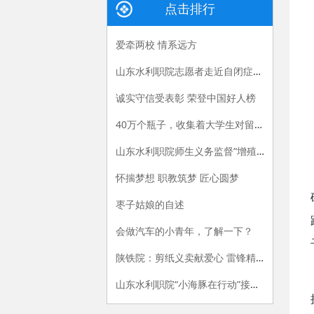
点击排行
爱牵两校 情系远方
山东水利职院志愿者走近自闭症儿童陪伴“星星的孩子”
诚实守信受表彰 荣登中国好人榜
40万个瓶子，收集着大学生对留守儿童的帮扶
山东水利职院师生义务监督“增殖放流”彰显社会责任
怀揣梦想 职教筑梦 匠心圆梦
枣子姑娘的自述
会做汽车的小青年，了解一下？
陕铁院：剪纸义卖献爱心 雷锋精神放光芒
山东水利职院“小海豚在行动”接力传递三周年