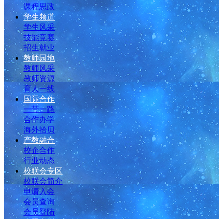
课程思政
学生频道
学生风采
技能竞赛
招生就业
教师园地
教师风采
教师资源
育人一线
国际合作
一带一路
合作办学
海外拾贝
产教融合
校企合作
行业动态
校联会专区
校联会简介
申请入会
会员查询
会员登陆