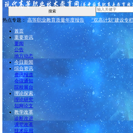
搜索
热点专题：
高等职业教育质量年度报告
"双高计划"建设专
首页
重要资讯
要闻
公告
地方动态
今日新闻
综合资讯
资讯报道
会议通知
院校展台
理论探索
理论研究
知网论文
教学改革
诊断改进
课堂改革
技术应用