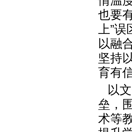
情温
也要
上”误
以融
坚持
育有
以文
垒，
术等