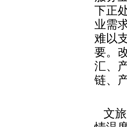
下正
业需
难以
要。
汇、
链、
文旅