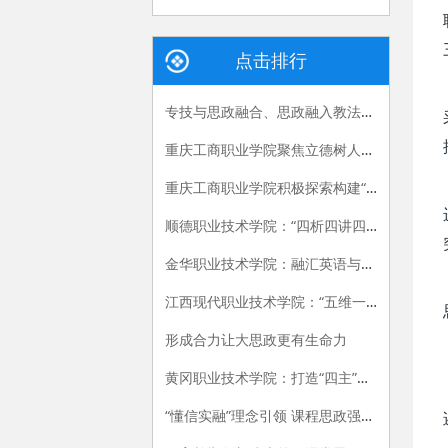
点击排行
专技与思政融合、思政融入教法的课程思政建设路径
重庆工商职业学院聚焦立德树人根本任务，探索“一体两翼三联动”思政课教学新模式
重庆工商职业学院积极探索构建“123”国防教育体系
顺德职业技术学院：“四析四讲四融合”创新思政课教学模式
金华职业技术学院：融汇英语与课程思政 创新育人模式
江西现代职业技术学院：“五维一体”构建“大思政”格局 推进“三全育人”
形成合力让大思政更有生命力
黄冈职业技术学院：打造“四主”协同育人体系 全面推进课程思政落地见效
“懂信实融”理念引领 课程思政强根铸魂 ——河南经贸职业学院课程思政建设体系实践探索